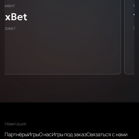
Клиент
1xBet
Проект
Навигация
Партнёры
Игры
О нас
Игры под заказ
Связаться с нами