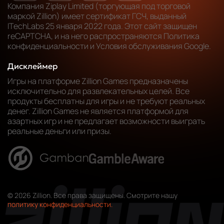
Компания Ziplay Limited (торгующая под торговой
маркой Zillion) имеет сертификат ГСЧ, выданный
ITechLabs 25 января 2022 года. Этот сайт защищен
reCAPTCHA, и на него распространяются Политика
конфиденциальности и Условия обслуживания Google.
Дисклеймер
Игры на платформе Zillion Games предназначены
исключительно для развлекательных целей. Все
продукты бесплатны для игры и не требуют реальных
денег. Zillion Games не является платформой для
азартных игр и не предлагает возможности выиграть
реальные деньги или призы.
© 2026 Zillion. Все права защищены. Смотрите нашу
политику конфиденциальности.