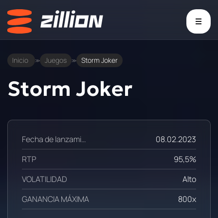
Inicio
Juegos
Storm Joker
≫
≫
Storm Joker
Fecha de lanzamiento
08.02.2023
RTP
95,5%
VOLATILIDAD
Alto
GANANCIA MÁXIMA
800x