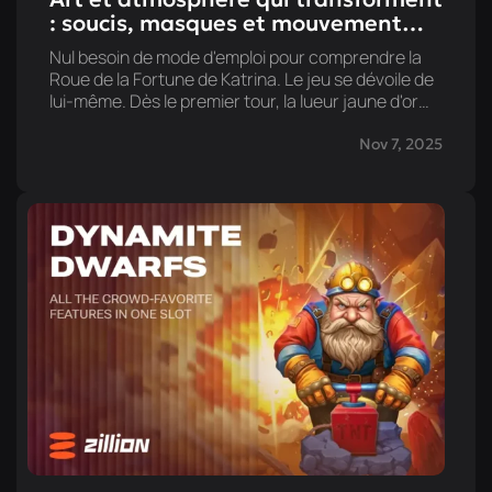
: soucis, masques et mouvement
dans la roue de la fortune de
Nul besoin de mode d'emploi pour comprendre la
Katrina
Roue de la Fortune de Katrina. Le jeu se dévoile de
lui-même. Dès le premier tour, la lueur jaune d'or
guide le regard vers les zones de tension
croissante. Les bougies s'animent. Le papel picado
Nov 7, 2025
ondule dans l'air. La roue trône au...