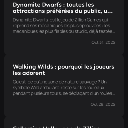
Dynamite Dwarfs : toutes les
attractions préférées du public, une
seule et même attraction.
Dynamite Dwarfs est le jeu de Zillion Games qui
reprend ses mécaniques les plus éprouvées : les
mécaniques les plus fiables du studio, déjà testées
dans de précédents jeux, sont intégrées dans un
gameplay fluide et intuitif. Vous descendez dans le
Oct 31, 2025
puits avec une équipe de mineurs soudée, où
chaque rotation est...
Walking Wilds : pourquoi les joueurs
les adorent
Qu'est-ce qu'une zone de nature sauvage ? Un
symbole Wild ambulant reste sur les rouleaux
pendant plusieurs tours, se déplaçant d'un rouleau
à chaque tour, généralement vers la gauche,
jusqu'à disparaître. Du fait de sa persistance, il
Oct 28, 2025
peut participer à plusieurs gains consécutifs et
interagir avec d'autres fonctionnalités durant son
déplacement. Dans Skull Carnival...