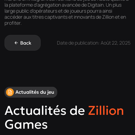
la plateforme d’agrégation avancée de Digitain. Un plus
large public d’opérateurs et de joueurs pourra ainsi
accéder aux titres captivants et innovants de Zillion et en
profiter.
Date de publication: Août 22, 2025
Back
Actualités du jeu
Actualités de
Zillion
Games