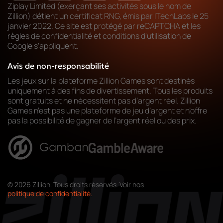
Ziplay Limited (exerçant ses activités sous le nom de
Zillion) détient un certificat RNG, émis par ITechLabs le 25
janvier 2022. Ce site est protégé par reCAPTCHA et les
règles de confidentialité et conditions d'utilisation de
Google s'appliquent.
Avis de non-responsabilité
Les jeux sur la plateforme Zillion Games sont destinés
uniquement à des fins de divertissement. Tous les produits
sont gratuits et ne nécessitent pas d’argent réel. Zillion
Games n’est pas une plateforme de jeu d’argent et n’offre
pas la possibilité de gagner de l’argent réel ou des prix.
© 2026 Zillion. Tous droits réservés. Voir nos
politique de confidentialité.