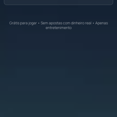
Grátis para jogar • Sem apostas com dinheiro real • Apenas
entretenimento