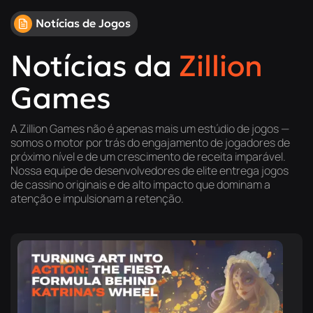
Notícias de Jogos
Notícias da
Zillion
Games
A Zillion Games não é apenas mais um estúdio de jogos —
somos o motor por trás do engajamento de jogadores de
próximo nível e de um crescimento de receita imparável.
Nossa equipe de desenvolvedores de elite entrega jogos
de cassino originais e de alto impacto que dominam a
atenção e impulsionam a retenção.