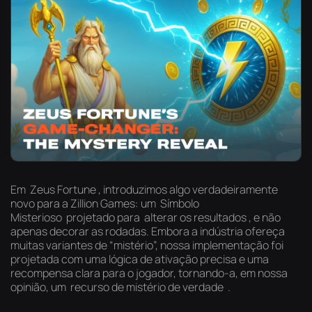
Em
Zeus Fortune
, introduzimos algo verdadeiramente
novo para a Zillion Games: um
Símbolo
Misterioso
projetado para
alterar os resultados
, e não
apenas decorar as rodadas. Embora a indústria ofereça
muitas variantes de “mistério”, nossa implementação foi
projetada com uma lógica de ativação precisa e uma
recompensa clara para o jogador, tornando-a, em nossa
opinião, um recurso de mistério
de verdade
.