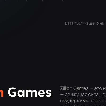
.
Дата публикации: Янв 1
n
Games
Zillion Games — это
— движущая сила но
неудержимого роста