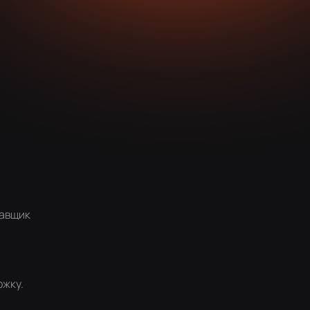
тавщик
ржку.