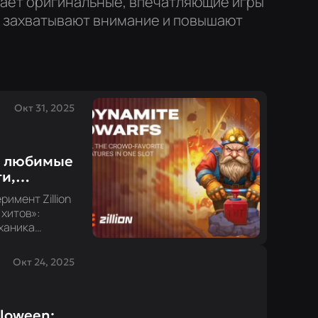
аёт оригинальные, впечатляющие игры
е захватывают внимание и повышают
Окт 31, 2025
се любимые
и,
имент Zillion
хитов»:
ханика
ыдущих играх,
ятный игровой
Окт 24, 2025
шахту вместе
тёров, где
как очередной
Короткие
lloween: