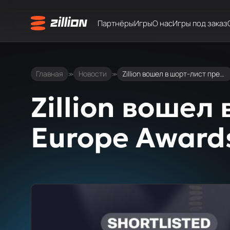
Партнёры
Игры
О нас
Игры под заказ
Главная
Новости
Zillion вошел в шорт-лист премии EGR Europe Awards 2025!
≫
≫
Zillion вошел
Europe Award