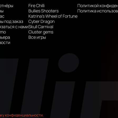
ртнёры
Fire Chilli
Политикой конфиде
ры
Bullies Shooters
Политика использов
нас
Katrina’s Wheel of Fortune
ы под заказ
Cyber Dragon
язаться с нами
Skull Carnival
omo
Cluster gems
рьера
Все игры
вости
ку конфиденциальности.