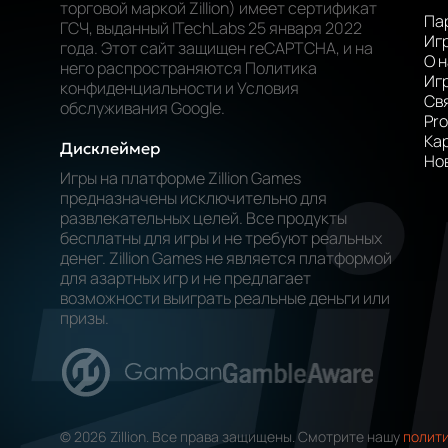
торговой маркой Zillion) имеет сертификат
Па
ГСЧ, выданный ITechLabs 25 января 2022
Иг
года. Этот сайт защищен reCAPTCHA, и на
О 
него распространяются Политика
Игр
конфиденциальности и Условия
Св
обслуживания Google.
Pr
Ка
Дисклеймер
Но
Игры на платформе Zillion Games
предназначены исключительно для
развлекательных целей. Все продукты
бесплатны для игры и не требуют реальных
денег. Zillion Games не является платформой
для азартных игр и не предлагает
возможности выиграть реальные деньги или
призы.
© 2026 Zillion. Все права защищены. Смотрите нашу
полити