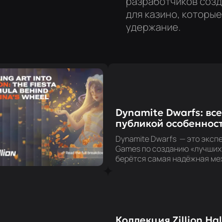
разработчиков созд
для казино, которы
удержание.
Dynamite Dwarfs: в
публикой особенност
единый сплоченный
Dynamite Dwarfs — это экспер
аттракцион
Games по созданию «лучших 
берётся самая надёжная ме
студии, проверенная в пред
и сплетается в единый, пон
процесс. Вы спускаетесь в 
со сплочённой командой шах
каждый поворот ощущается 
заряд, заложенный в скале. 
Коллекция Zillion Ha