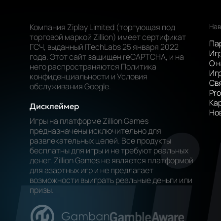
Компания Ziplay Limited (торгующая под
Нав
торговой маркой Zillion) имеет сертификат
Па
ГСЧ, выданный ITechLabs 25 января 2022
Иг
года. Этот сайт защищен reCAPTCHA, и на
О 
него распространяются Политика
Игр
конфиденциальности и Условия
Св
обслуживания Google.
Pr
Ка
Дисклеймер
Но
Игры на платформе Zillion Games
предназначены исключительно для
развлекательных целей. Все продукты
бесплатны для игры и не требуют реальных
денег. Zillion Games не является платформой
для азартных игр и не предлагает
возможности выиграть реальные деньги или
призы.