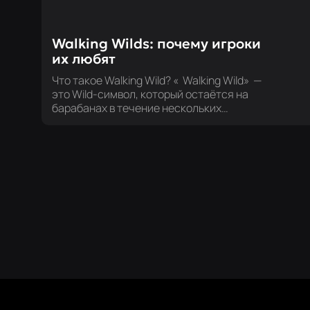
Папель пикадо парит в воздухе. Колесо
расположено в центре сцены, словно
ритуальный объект. Атмосфера — это
Walking Wilds: почему игроки
жуткая фиеста, но графика...
их любят
Что такое Walking Wild? « Walking Wild» —
это Wild-символ, который остаётся на
барабанах в течение нескольких
вращений, перемещаясь на один барабан
за вращение, как правило, влево, пока не
исчезнет. Поскольку он остаётся на
месте, он может участвовать в нескольких
последовательных выигрышах и
взаимодействовать с другими функциями
во время своего перемещения. В Skull
Carnival: ходячие...