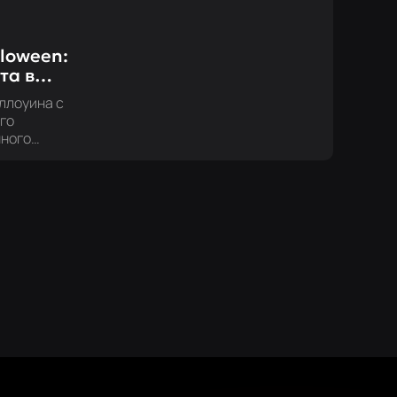
тёров, где
как очередной
Короткие
lloween:
чёткую...
та в
ллоуина с
ого
нного
х монстров —
нятную,
Колесо
праздник
икие дебри и
сцены.