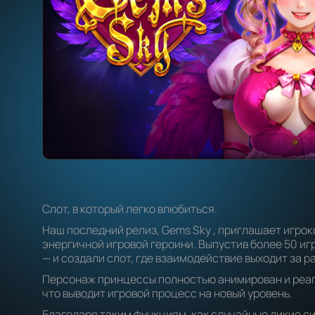
Слот, в который легко влюбиться.
Наш последний релиз,
Gems Sky
, приглашает игро
энергичной игровой героини. Выпустив более 50 и
— и создали слот, где взаимодействие выходит за р
Персонаж принцессы полностью анимирован и реаги
что выводит игровой процесс на новый уровень.
Благодаря таким функциям, как
случайные дикие с